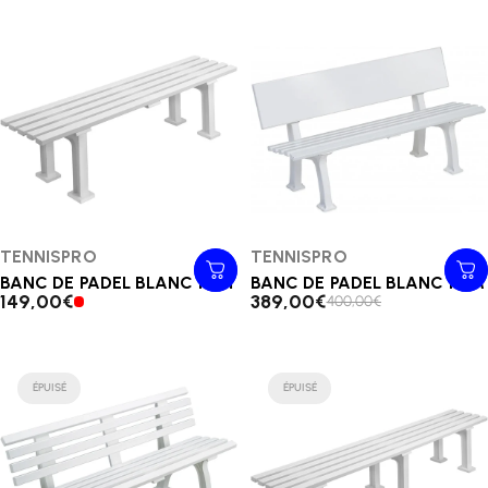
Distributeur:
TENNISPRO
Distributeur:
TENNISPRO
BANC DE PADEL BLANC 1.5m
BANC DE PADEL BLANC 1.5M
149,00€
389,00€
400,00€
ÉPUISÉ
ÉPUISÉ