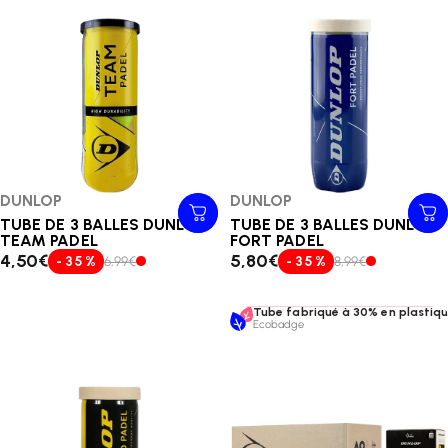
Distributeur:
DUNLOP
Distributeur:
DUNLOP
TUBE DE 3 BALLES DUNLOP
TUBE DE 3 BALLES DUNLOP
TEAM PADEL
FORT PADEL
4,50€
5,80€
- 35 %
6,99€
- 35 %
8,99€
Tube fabriqué à 30% en plastique
Ecobadge