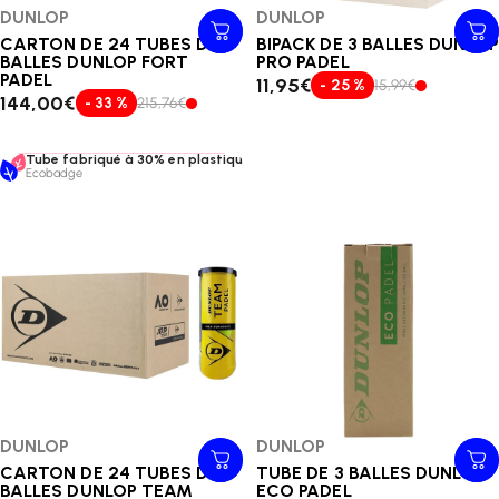
Distributeur:
DUNLOP
Distributeur:
DUNLOP
CARTON DE 24 TUBES DE 3
BIPACK DE 3 BALLES DUNLOP
BALLES DUNLOP FORT
PRO PADEL
PADEL
11,95€
- 25 %
15,99€
144,00€
- 33 %
215,76€
Tube fabriqué à 30% en plastique recyclé + couvercle et papier recyclé
Ecobadge
Distributeur:
DUNLOP
Distributeur:
DUNLOP
CARTON DE 24 TUBES DE 3
TUBE DE 3 BALLES DUNLOP
BALLES DUNLOP TEAM
ECO PADEL