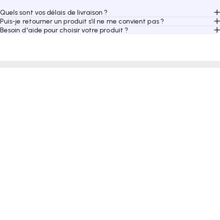
Quels sont vos délais de livraison ?
Puis-je retourner un produit s’il ne me convient pas ?
Besoin d'aide pour choisir votre produit ?
Paiement sécurisé
Livraison rapide
Transactions
protégées et
Recevez votre équipement de
100% fiables
pour vos achats.
padel en
48/72h
(ouvrées)
partout en France.
Produits pros
Service client expert
Matériel sélectionné et utilisé
Des passionnés de padel à votre
par
les meilleurs joueurs
.
écoute pour vous conseiller.