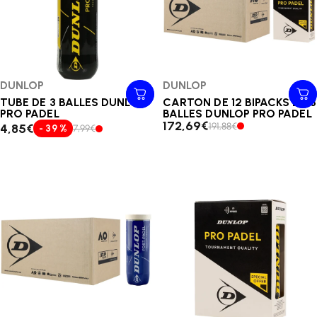
Distributeur:
DUNLOP
Distributeur:
DUNLOP
TUBE DE 3 BALLES DUNLOP
CARTON DE 12 BIPACKS DE 3
PRO PADEL
BALLES DUNLOP PRO PADEL
172,69€
191,88€
4,85€
- 39 %
7,99€