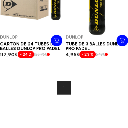
Distributeur:
DUNLOP
Distributeur:
DUNLOP
CARTON DE 24 TUBES DE 3
TUBE DE 3 BALLES DUNLOP
BALLES DUNLOP PRO PADEL
PRO PADEL
117,90€
4,95€
- 24 %
155,76€
- 23 %
6,49€
1