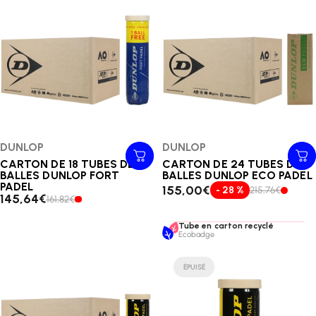
Distributeur:
DUNLOP
Distributeur:
DUNLOP
CARTON DE 18 TUBES DE 4
CARTON DE 24 TUBES DE 3
BALLES DUNLOP FORT
BALLES DUNLOP ECO PADEL
PADEL
155,00€
- 28 %
215,76€
145,64€
161,82€
Tube en carton recyclé
Ecobadge
ÉPUISÉ