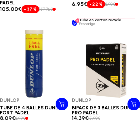
PADEL
6,95€
- 22 %
8,99€
105,00€
- 37 %
167,76€
Tube en carton recyclé
Ecobadge
Distributeur:
DUNLOP
Distributeur:
DUNLOP
TUBE DE 4 BALLES DUNLOP
BIPACK DE 3 BALLES DUNLOP
FORT PADEL
PRO PADEL
8,09€
14,39€
8,99€
15,99€