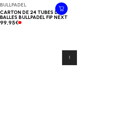
Distributeur:
BULLPADEL
CARTON DE 24 TUBES DE 3
BALLES BULLPADEL FIP NEXT
99,95€
1