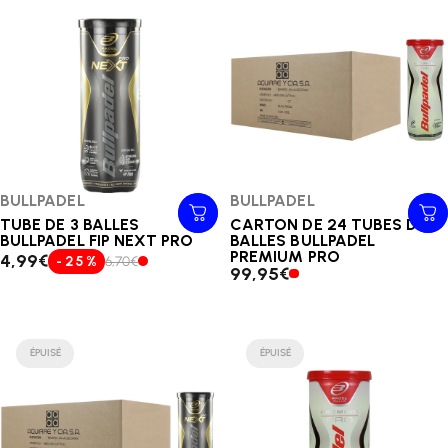
Distributeur:
BULLPADEL
Distributeur:
BULLPADEL
TUBE DE 3 BALLES
CARTON DE 24 TUBES DE 3
BULLPADEL FIP NEXT PRO
BALLES BULLPADEL
PREMIUM PRO
4,99€
- 25 %
6,70€
99,95€
ÉPUISÉ
ÉPUISÉ