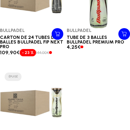
Distributeur:
BULLPADEL
Distributeur:
BULLPADEL
CARTON DE 24 TUBES DE 3
TUBE DE 3 BALLES
BALLES BULLPADEL FIP NEXT
BULLPADEL PREMIUM PRO
PRO
4,25€
109,90€
- 23 %
144,00€
ÉPUISÉ