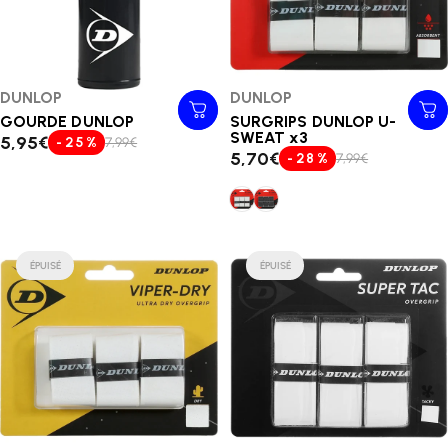
Distributeur:
DUNLOP
Distributeur:
DUNLOP
GOURDE DUNLOP
SURGRIPS DUNLOP U-
SWEAT x3
5,95€
- 25 %
7,99€
5,70€
- 28 %
7,99€
SURGRIPS DUNLOP U-SWEAT 
SURGRIPS DUNLOP U-SWE
ÉPUISÉ
ÉPUISÉ