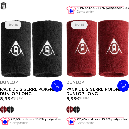
PACK DE 3 BANDES DE PROTECTION DUNLOP PADEL
80% coton - 17% polyester - 3
Composition
ÉPUISÉ
ÉPUISÉ
Distributeur:
DUNLOP
Distributeur:
DUNLOP
PACK DE 2 SERRE POIGNETS
PACK DE 2 SERRE POIGNETS
DUNLOP LONG
DUNLOP LONG
8,99€
8,99€
9,99€
9,99€
PACK DE 2 SERRE POIGNETS DUNLOP LONG
PACK DE 2 SERRE POIGNETS DUNLOP LONG
PACK DE 2 SERRE POIGNETS 
PACK DE 2 SERRE POIGNE
77,6% coton - 15,8% polyester - 5,7% élasthanne - 0,9% spandex
77,6% coton - 15,8% polyester
Composition
Composition