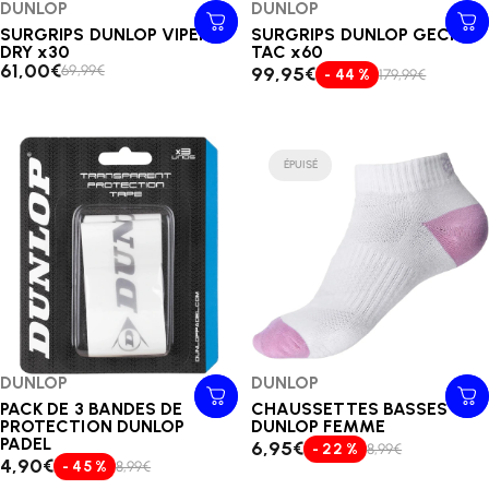
Distributeur:
DUNLOP
Distributeur:
DUNLOP
SURGRIPS DUNLOP VIPER-
SURGRIPS DUNLOP GECKO-
DRY x30
TAC x60
61,00€
69,99€
99,95€
- 44 %
179,99€
ÉPUISÉ
Distributeur:
DUNLOP
Distributeur:
DUNLOP
PACK DE 3 BANDES DE
CHAUSSETTES BASSES
PROTECTION DUNLOP
DUNLOP FEMME
PADEL
6,95€
- 22 %
8,99€
4,90€
- 45 %
8,99€