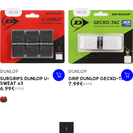
ÉPUISÉ
ÉPUISÉ
Distributeur:
DUNLOP
Distributeur:
DUNLOP
SURGRIPS DUNLOP U-
GRIP DUNLOP GECKO-TAC
SWEAT x3
7,99€
8,99€
6,99€
7,99€
SURGRIPS DUNLOP U-SWEAT x3
1