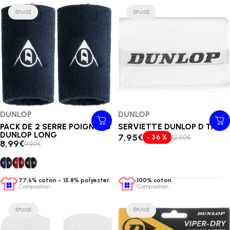
ÉPUISÉ
ÉPUISÉ
Distributeur:
DUNLOP
Distributeur:
DUNLOP
PACK DE 2 SERRE POIGNETS
SERVIETTE DUNLOP D TAC
DUNLOP LONG
7,95€
- 36 %
12,50€
8,99€
9,99€
PACK DE 2 SERRE POIGNETS DUNLOP LONG
PACK DE 2 SERRE POIGNETS DUNLOP LONG
PACK DE 2 SERRE POIGNETS DUNLOP LONG
77,6% coton - 15,8% polyester - 5,7% élasthanne - 0,9 spandex
100% coton
Composition
Composition
ÉPUISÉ
ÉPUISÉ