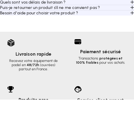
Quels sont vos délais de livraison ?
Puis-je retourner un produit s’il ne me convient pas ?
Besoin d'aide pour choisir votre produit ?
Paiement sécurisé
Livraison rapide
Transactions
protégées et
Recevez votre équipement de
100% fiables
pour vos achats.
padel en
48/72h
(ouvrées)
partout en France.
Produits pros
Service client expert
Matériel sélectionné et utilisé
Des passionnés de padel à votre
par
les meilleurs joueurs
.
écoute pour vous conseiller.
road2padel