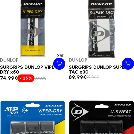
Distributeur:
DUNLOP
Distributeur:
DUNLOP
SURGRIPS DUNLOP VIPER-
SURGRIPS DUNLOP SUPER
DRY x50
TAC x30
89,99€
99,00€
74,99€
- 25 %
99,99€